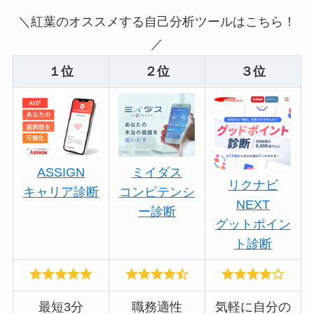
＼紅葉のオススメする自己分析ツールはこちら！
／
１位
２位
３位
ASSIGN
ミイダス
リクナビ
キャリア診断
コンピテンシ
NEXT
ー診断
グットポイン
ト診断
最短3分
職務適性
気軽に自分の