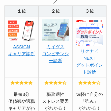
／
１位
２位
３位
ASSIGN
ミイダス
リクナビ
キャリア診断
コンピテンシ
NEXT
ー診断
グットポイン
ト診断
最短3分
職務適性
気軽に自分の
価値観や適職
ストレス要因
「強み」
キャリアがわ
がわかる！
がわかる！