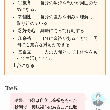
①
教育
：自分の学びや想いが周囲のた
めになる。
②
個性
：自分の強みや弱みを理解し、
取り組めている
③
好奇心
：興味に従って行動する
④
余裕
：自分に余裕があることで、周
囲にも寛容な対応ができる
⑤
自立
：一人の人間として主体性をも
って生活している
↓
土台になる
価値観
結果、
自分は自立し余裕をもった
状態で、興味関心のあることに取
紅葉