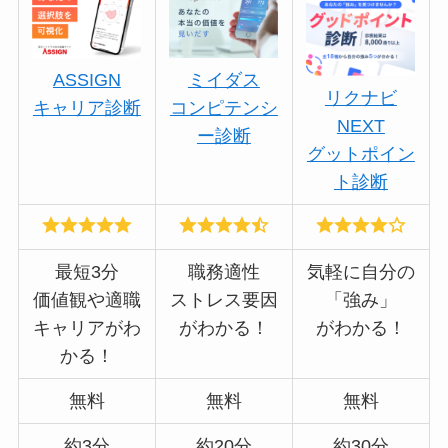
ASSIGN
ミイダス
リクナビ
キャリア診断
コンピテンシ
NEXT
ー診断
グットポイン
ト診断
最短3分
職務適性
気軽に自分の
価値観や適職
ストレス要因
「強み」
キャリアがわ
がわかる！
がわかる！
かる！
無料
無料
無料
約3分
約20分
約30分